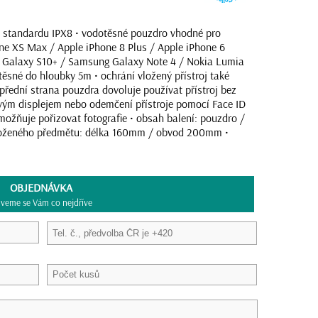
e standardu IPX8 • vodotěsné pouzdro vhodné pro
ne XS Max / Apple iPhone 8 Plus / Apple iPhone 6
g Galaxy S10+ / Samsung Galaxy Note 4 / Nokia Lumia
těsné do hloubky 5m • ochrání vložený přístroj také
přední strana pouzdra dovoluje používat přístroj bez
vým displejem nebo odemčení přístroje pomocí Face ID
umožňuje pořizovat fotografie • obsah balení: pouzdro /
vloženého předmětu: délka 160mm / obvod 200mm •
OBJEDNÁVKA
veme se Vám co nejdříve