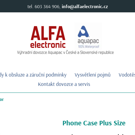
tel. 603 364 906,
info@alfaelectronic.cz
y k obsluze a záruční podmínky
Vysvětlení pojmů
Vodotě
Kontakt dovozce a servis
or
Phone Case Plus Size