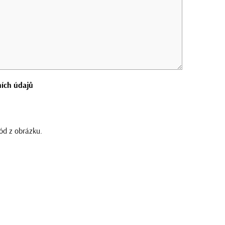
ích údajů
ód z obrázku.