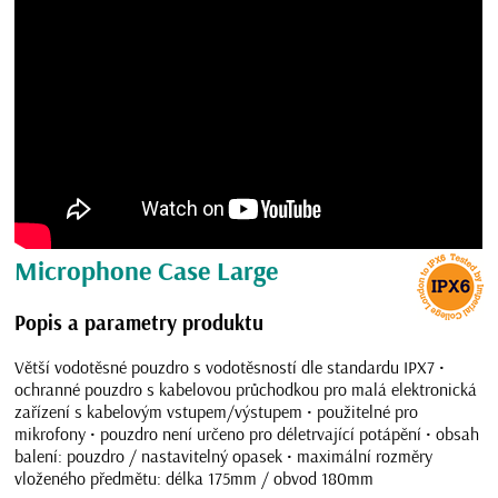
Microphone Case Large
Popis a parametry produktu
Větší vodotěsné pouzdro s vodotěsností dle standardu IPX7 •
ochranné pouzdro s kabelovou průchodkou pro malá elektronická
zařízení s kabelovým vstupem/výstupem • použitelné pro
mikrofony • pouzdro není určeno pro déletrvající potápění • obsah
balení: pouzdro / nastavitelný opasek • maximální rozměry
vloženého předmětu: délka 175mm / obvod 180mm